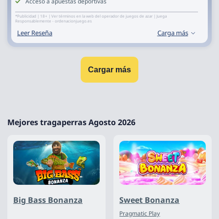
Acceso a apuestas deportivas
*Publicidad | 18+ | Ver términos en la web del operador de juegos de azar | Juega
Responsablemente - ordenacionjuego.es
Leer Reseña
Carga más
Cargar más
Mejores tragaperras Agosto 2026
Big Bass Bonanza
Sweet Bonanza
Pragmatic Play