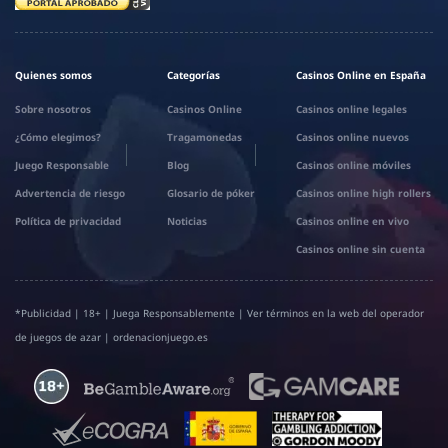
Quienes somos
Categorías
Casinos Online en España
Sobre nosotros
Casinos Online
Casinos online legales
¿Cómo elegimos?
Tragamonedas
Casinos online nuevos
Juego Responsable
Blog
Casinos online móviles
Advertencia de riesgo
Glosario de póker
Casinos online high rollers
Política de privacidad
Noticias
Casinos online en vivo
Casinos online sin cuenta
*Publicidad | 18+ | Juega Responsablemente | Ver términos en la web del operador
de juegos de azar | ordenacionjuego.es