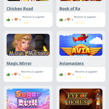
Chicken Road
Book of Ra
Retorno al jugador:
Retorno al jugador:
4
0
0
0
98%
92.13%
Magic Mirror
Aviamasters
Retorno al jugador:
Retorno al jugador:
0
0
1
0
95.94%
97%