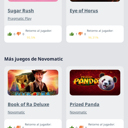
Sugar Rush
Eye of Horus
Pragmatic Play
Retorno al jugador:
Retorno al jugador:
0
0
1
0
95.5%
96.31%
Más juegos de Novomatic
Book of Ra Deluxe
Prized Panda
Novomatic
Novomatic
Retorno al jugador:
Retorno al jugador:
0
0
0
0