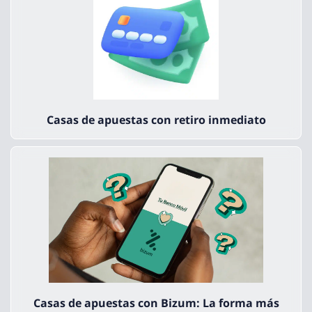
Casas de apuestas con retiro inmediato
Casas de apuestas con Bizum: La forma más