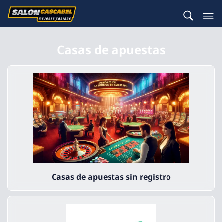
Casas de apuestas
Casas de apuestas sin registro