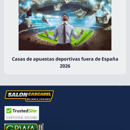
Casas de apuestas deportivas fuera de España
2026