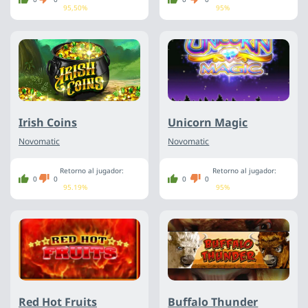
95,50%
95%
Irish Coins
Unicorn Magic
Novomatic
Novomatic
Retorno al jugador:
Retorno al jugador:
0
0
0
0
95.19%
95%
Red Hot Fruits
Buffalo Thunder