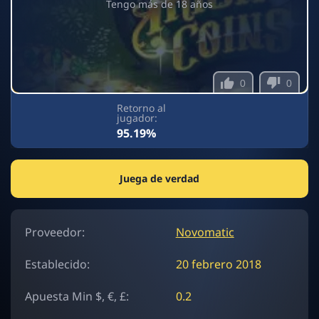
Tengo más de 18 años
0
0
Retorno al
jugador:
95.19%
Juega de verdad
Proveedor:
Novomatic
Establecido:
20 febrero 2018
Apuesta Min $, €, £:
0.2