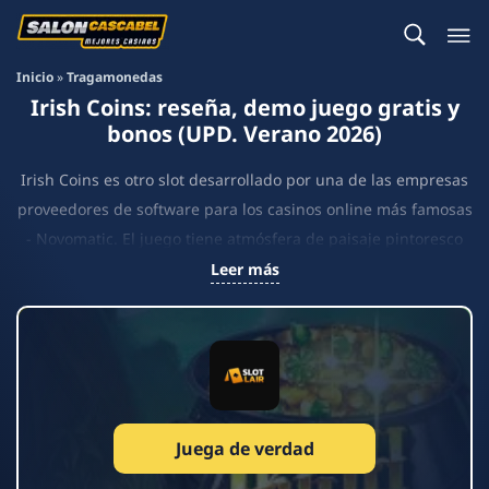
Inicio
»
Tragamonedas
Irish Coins: reseña, demo juego gratis y
bonos (UPD. Verano 2026)
Irish Coins es otro slot desarrollado por una de las empresas
proveedores de software para los casinos online más famosas
- Novomatic. El juego tiene atmósfera de paisaje pintoresco
de Irlanda donde tu nuevo amigo pelirrojo te saluda y
Leer más
acompaña a los carretes con combinaciones ganadoras para
que puedas disfrutar de una experiencia del juego al
máximo. Este slot tiene una vibra dinámica de nubes en
movimiento y flores coloridas para que el juego teenga una
vista más impresionante. ¡Lo tienes que probar, porque es
increíble!
Juega de verdad