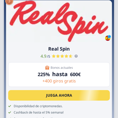
4.85 - 5
Muy Buena
4.6 - 4.8
Buena
4 - 4.55
No mala
0 - 3.95
Muy mala
Real Spin
4.9
/
5
Bonos actuales
hasta
225
%
600
€
+400 giros gratis
JUEGA AHORA
Disponibilidad de criptomonedas.
Cashback de hasta el 5% semanal