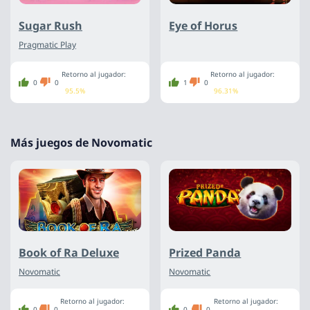
Sugar Rush
Eye of Horus
Pragmatic Play
Retorno al jugador:
Retorno al jugador:
0
0
1
0
95.5%
96.31%
Más juegos de Novomatic
Book of Ra Deluxe
Prized Panda
Novomatic
Novomatic
Retorno al jugador:
Retorno al jugador:
0
0
0
0