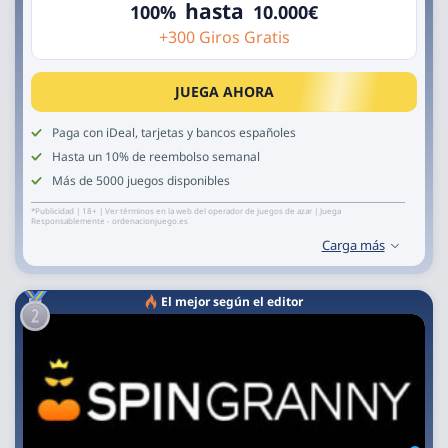
hasta
100
%
10.000
€
+300 Giros Gratis
JUEGA AHORA
Paga con iDeal, tarjetas y bancos españoles
Hasta un 10% de reembolso semanal
Más de 5000 juegos disponibles
*Publicidad | 18+ | Ver términos en la web del operador de juegos de azar | Juega
Responsablemente - ordenacionjuego.es
Carga más
El mejor según el editor
4.85 - 5
Muy Buena
4.6 - 4.8
Buena
4 - 4.55
No mala