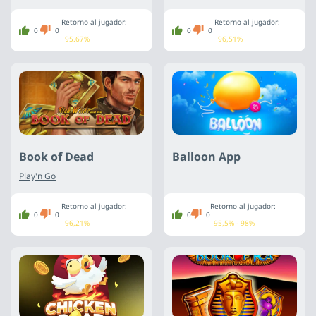
Retorno al jugador:
Retorno al jugador:
0
0
0
0
95.67%
96,51%
Book of Dead
Balloon App
Play'n Go
Retorno al jugador:
Retorno al jugador:
0
0
0
0
96,21%
95,5% - 98%