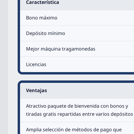
Característica
Bono máximo
Depósito mínimo
Mejor máquina tragamonedas
Licencias
Ventajas
Atractivo paquete de bienvenida con bonos y
tiradas gratis repartidas entre varios depósitos
Amplia selección de métodos de pago que