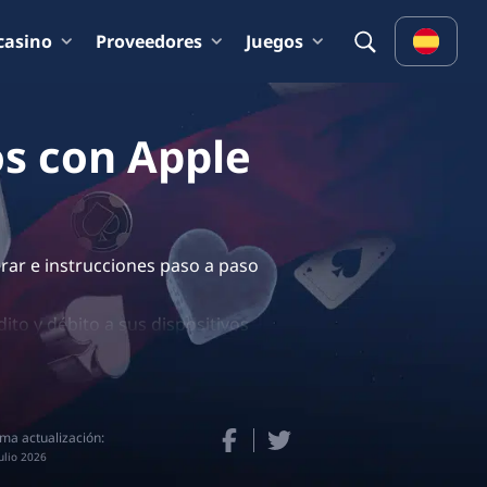
casino
Proveedores
Juegos
s con Apple
rar e instrucciones paso a paso
to y débito a sus dispositivos
ponible en el mercado español y
 como método de pago.
ima actualización:
ulio 2026