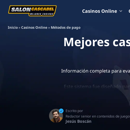
Casinos Online
Inicio
»
Casinos Online
»
Métodos de pago
Mejores ca
Información completa para eval
Este sistema fue diseñado par
móviles como iPhone o Apple Wa
He recopilado una ta
Escrito por
Redactor senior en contenidos de juego
Jesús Boscán