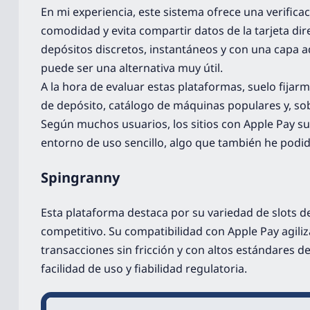
En mi experiencia, este sistema ofrece una verificac
comodidad y evita compartir datos de la tarjeta di
depósitos discretos, instantáneos y con una capa a
puede ser una alternativa muy útil.
A la hora de evaluar estas plataformas, suelo fijarme
de depósito, catálogo de máquinas populares y, sob
Según muchos usuarios, los sitios con Apple Pay s
entorno de uso sencillo, algo que también he podi
Spingranny
Esta plataforma destaca por su variedad de slots 
competitivo. Su compatibilidad con Apple Pay agili
transacciones sin fricción y con altos estándares d
facilidad de uso y fiabilidad regulatoria.