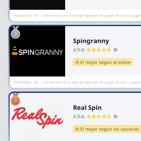
4.6 - 4.8
*Publicidad | 18+ | Ver términos en la web del operador de juegos de azar | Jueg
4 - 4.55
0 - 3.95
Spingranny
4.9
/
5
4.85 - 5
El mejor según el editor
4.6 - 4.8
*Publicidad | 18+ | Ver términos en la web del operador de juegos de azar | Jueg
4 - 4.55
0 - 3.95
Real Spin
4.9
/
5
El mejor según los usuarios
4.85 - 5