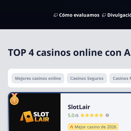
Cómo evaluamos
Divulgació
TOP 4 casinos online con 
4.85 - 5
4.6 - 4.8
Mejores casinos online
Сasinos Seguros
Casinos 
4 - 4.55
0 - 3.95
SlotLair
5.0
/
5
4.85 - 5
Mejor casino de 2026