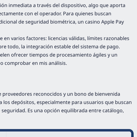
ión inmediata a través del dispositivo, algo que aporta
rectamente con el operador. Para quienes buscan
dicional de seguridad biométrica, un casino Apple Pay
 en varios factores: licencias válidas, límites razonables
re todo, la integración estable del sistema de pago.
uelen ofrecer tiempos de procesamiento ágiles y un
do comprobar en mis análisis.
de proveedores reconocidos y un bono de bienvenida
za los depósitos, especialmente para usuarios que buscan
e seguridad. Es una opción equilibrada entre catálogo,