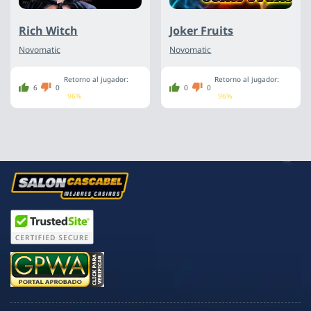
Rich Witch
Joker Fruits
Novomatic
Novomatic
Retorno al jugador:
Retorno al jugador:
6
0
0
0
96%
96%