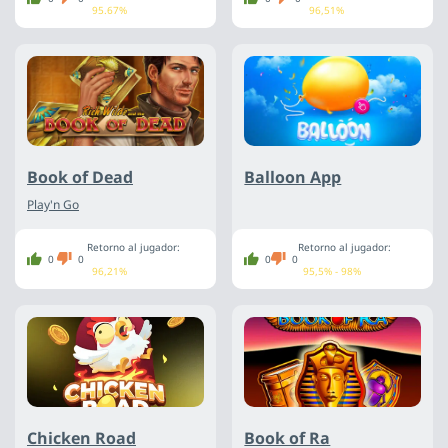
95.67%
96,51%
Book of Dead
Balloon App
Play'n Go
Retorno al jugador:
Retorno al jugador:
0
0
0
0
96,21%
95,5% - 98%
Chicken Road
Book of Ra