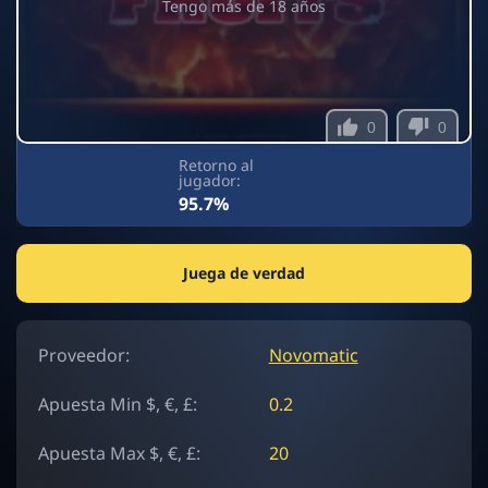
Tengo más de 18 años
0
0
Retorno al
jugador:
95.7%
Juega de verdad
Proveedor:
Novomatic
Apuesta Min $, €, £:
0.2
Apuesta Max $, €, £:
20