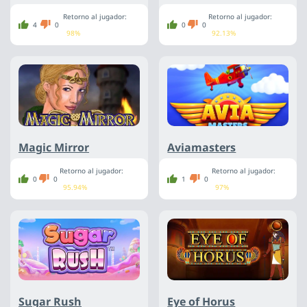
Retorno al jugador:
Retorno al jugador:
4
0
0
0
98%
92.13%
Magic Mirror
Aviamasters
Retorno al jugador:
Retorno al jugador:
0
0
1
0
95.94%
97%
Sugar Rush
Eye of Horus