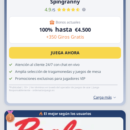
Spingranny
4.9
/
5
Bonos actuales
hasta
100
%
€
4.500
+350 Giros Gratis
JUEGA AHORA
Atención al cliente 24/7 con chat en vivo
Amplia selección de tragamonedas y juegos de mesa
Promociones exclusivas para jugadores VIP
*Publicidad | 18+ | Ver términos en la web del operador de juegos de azar | Juega
Responsablemente - ordenacionjuego.es
Carga más
El mejor según los usuarios
4.85 - 5
Muy Buena