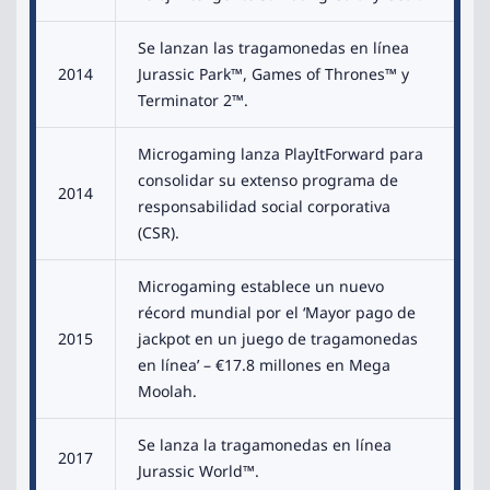
Se lanzan las tragamonedas en línea
2014
Jurassic Park™, Games of Thrones™ y
Terminator 2™.
Microgaming lanza PlayItForward para
consolidar su extenso programa de
2014
responsabilidad social corporativa
(CSR).
Microgaming establece un nuevo
récord mundial por el ‘Mayor pago de
2015
jackpot en un juego de tragamonedas
en línea’ – €17.8 millones en Mega
Moolah.
Se lanza la tragamonedas en línea
2017
Jurassic World™.