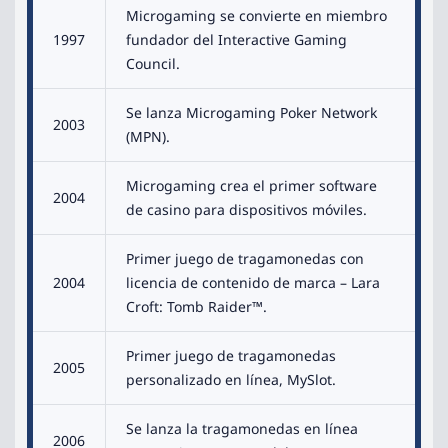
Microgaming se convierte en miembro
1997
fundador del Interactive Gaming
Council.
Se lanza Microgaming Poker Network
2003
(MPN).
Microgaming crea el primer software
2004
de casino para dispositivos móviles.
Primer juego de tragamonedas con
2004
licencia de contenido de marca – Lara
Croft: Tomb Raider™.
Primer juego de tragamonedas
2005
personalizado en línea, MySlot.
Se lanza la tragamonedas en línea
2006