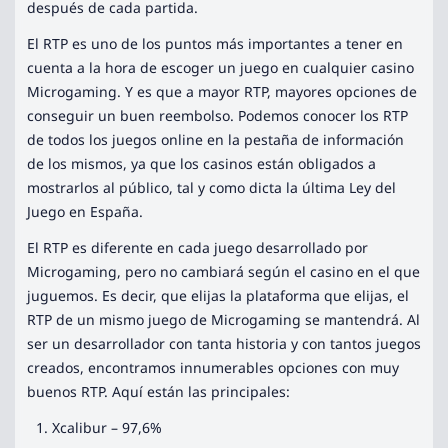
después de cada partida.
El RTP es uno de los puntos más importantes a tener en
cuenta a la hora de escoger un juego en cualquier casino
Microgaming. Y es que a mayor RTP, mayores opciones de
conseguir un buen reembolso. Podemos conocer los RTP
de todos los juegos online en la pestaña de información
de los mismos, ya que los casinos están obligados a
mostrarlos al público, tal y como dicta la última Ley del
Juego en España.
El RTP es diferente en cada juego desarrollado por
Microgaming, pero no cambiará según el casino en el que
juguemos. Es decir, que elijas la plataforma que elijas, el
RTP de un mismo juego de Microgaming se mantendrá. Al
ser un desarrollador con tanta historia y con tantos juegos
creados, encontramos innumerables opciones con muy
buenos RTP. Aquí están las principales:
Xcalibur – 97,6%