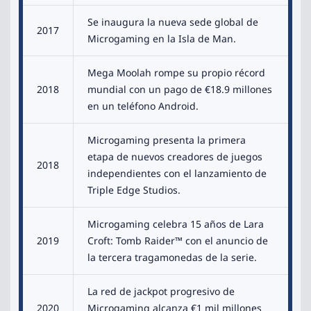
Se inaugura la nueva sede global de
2017
Microgaming en la Isla de Man.
Mega Moolah rompe su propio récord
2018
mundial con un pago de €18.9 millones
en un teléfono Android.
Microgaming presenta la primera
etapa de nuevos creadores de juegos
2018
independientes con el lanzamiento de
Triple Edge Studios.
Microgaming celebra 15 años de Lara
2019
Croft: Tomb Raider™ con el anuncio de
la tercera tragamonedas de la serie.
La red de jackpot progresivo de
2020
Microgaming alcanza €1 mil millones