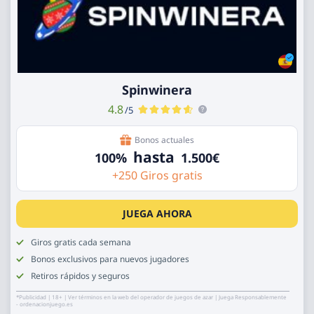
4.6 - 4.8
Buena
4 - 4.55
No mala
0 - 3.95
Muy mala
Spinwinera
4.8
/
5
Bonos actuales
hasta
100
%
1.500
€
+250 Giros gratis
JUEGA AHORA
Giros gratis cada semana
Bonos exclusivos para nuevos jugadores
Retiros rápidos y seguros
*Publicidad | 18+ | Ver términos en la web del operador de juegos de azar | Juega Responsablemente
- ordenacionjuego.es