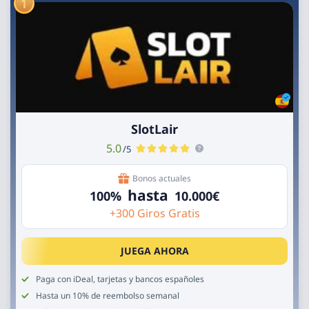
4.85 - 5
Muy Buena
4.6 - 4.8
Buena
4 - 4.55
No mala
0 - 3.95
Muy mala
SlotLair
5.0
/
5
Bonos actuales
hasta
100
%
10.000
€
+300 Giros Gratis
JUEGA AHORA
Paga con iDeal, tarjetas y bancos españoles
Hasta un 10% de reembolso semanal