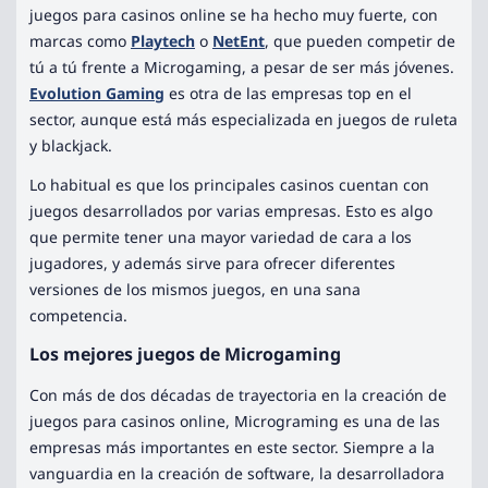
juegos para casinos online se ha hecho muy fuerte, con
marcas como
Playtech
o
NetEnt
, que pueden competir de
tú a tú frente a Microgaming, a pesar de ser más jóvenes.
Evolution Gaming
es otra de las empresas top en el
sector, aunque está más especializada en juegos de ruleta
y blackjack.
Lo habitual es que los principales casinos cuentan con
juegos desarrollados por varias empresas. Esto es algo
que permite tener una mayor variedad de cara a los
jugadores, y además sirve para ofrecer diferentes
versiones de los mismos juegos, en una sana
competencia.
Los mejores juegos de Microgaming
Con más de dos décadas de trayectoria en la creación de
juegos para casinos online, Micrograming es una de las
empresas más importantes en este sector. Siempre a la
vanguardia en la creación de software, la desarrolladora