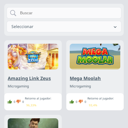
Seleccionar
Amazing Link Zeus
Mega Moolah
Microgaming
Microgaming
Retorno al jugador:
Retorno al jugador:
0
0
0
0
96,33%
93,4%