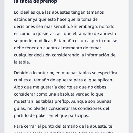
la tabla de preflop
Lo ideal es que las apuestas tengan tamaños
estándar ya que esto hace que la toma de
decisiones sea más sencillo. Sin embargo, no todo
es como lo quisieras, así que el tamaño de apuesta
se puede modificar. El tamaño es un aspecto que se
debe tener en cuenta al momento de tomar
cualquier decisión considerando la información de
la tabla.
Debido a lo anterior, en muchas tablas se especifica
cuál es el tamaño de apuesta para el que aplican.
Algo que me gustaría decirte es que no debes
considerar como una absoluta verdad lo que
muestran las tablas preflop. Aunque son buenas
guías, no olvides considerar las condiciones del
partido de póker en el que participas.
Para cerrar el punto del tamaño de la apuesta, te