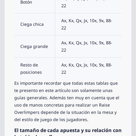
Botón
22
Ax, Kx, Qx, Jx, 10x, 9x, 88-
Ciega chica
22
Ax, Kx, Qx, Jx, 10x, 9x, 88-
Ciega grande
22
Resto de
Ax, Kx, Qx, Jx, 10x, 9x, 88-
posiciones
22
Es importante recordar que todas estas tablas que
te presento en este artículo son solamente unas
guías generales. Además ten muy en cuenta que el
uso de manos concretas para realizar un Raise
Overlimpers depende de la situación en la mesa y
del estilo de juego de los jugadores.
El tamaño de cada apuesta y su relación con