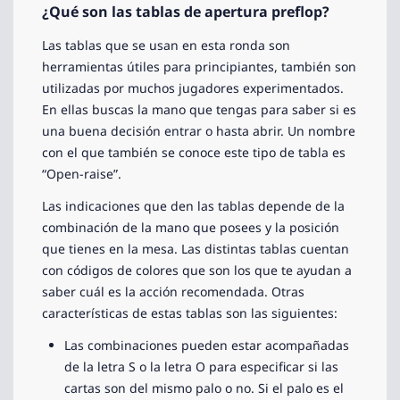
¿Qué son las tablas de apertura preflop?
Las tablas que se usan en esta ronda son
herramientas útiles para principiantes, también son
utilizadas por muchos jugadores experimentados.
En ellas buscas la mano que tengas para saber si es
una buena decisión entrar o hasta abrir. Un nombre
con el que también se conoce este tipo de tabla es
“Open-raise”.
Las indicaciones que den las tablas depende de la
combinación de la mano que posees y la posición
que tienes en la mesa. Las distintas tablas cuentan
con códigos de colores que son los que te ayudan a
saber cuál es la acción recomendada. Otras
características de estas tablas son las siguientes:
Las combinaciones pueden estar acompañadas
de la letra S o la letra O para especificar si las
cartas son del mismo palo o no. Si el palo es el