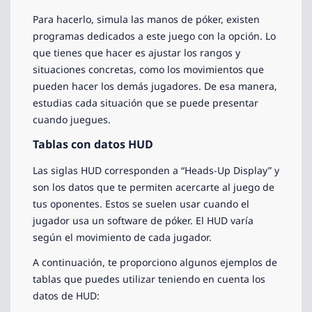
Para hacerlo, simula las manos de póker, existen
programas dedicados a este juego con la opción. Lo
que tienes que hacer es ajustar los rangos y
situaciones concretas, como los movimientos que
pueden hacer los demás jugadores. De esa manera,
estudias cada situación que se puede presentar
cuando juegues.
Tablas con datos HUD
Las siglas HUD corresponden a “Heads-Up Display” y
son los datos que te permiten acercarte al juego de
tus oponentes. Estos se suelen usar cuando el
jugador usa un software de póker. El HUD varía
según el movimiento de cada jugador.
A continuación, te proporciono algunos ejemplos de
tablas que puedes utilizar teniendo en cuenta los
datos de HUD: