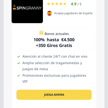
4.9
/ 5
Acepta jugadores de España
Bonos actuales
100
%
hasta
€
4.500
+350 Giros Gratis
Atención al cliente 24/7 con chat en vivo
Amplia selección de tragamonedas y 
juegos de mesa
Promociones exclusivas para jugadores 
VIP
JUEGA AHORA