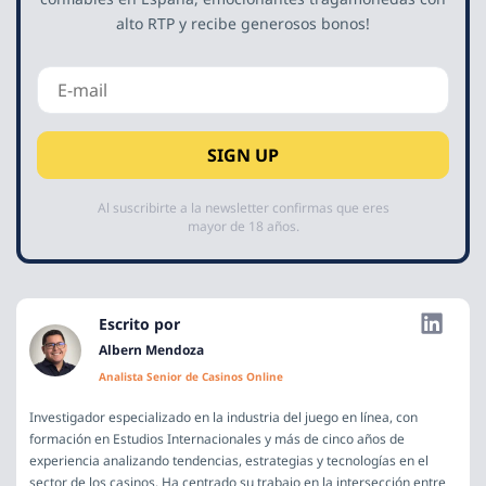
alto RTP y recibe generosos bonos!
Al suscribirte a la newsletter confirmas que eres
mayor de 18 años.
Escrito por
Albern Mendoza
Analista Senior de Casinos Online
Investigador especializado en la industria del juego en línea, con
formación en Estudios Internacionales y más de cinco años de
experiencia analizando tendencias, estrategias y tecnologías en el
sector de los casinos. Ha centrado su trabajo en la intersección entre