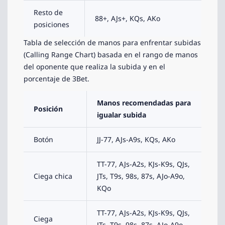
Resto de
88+, AJs+, KQs, AKo
posiciones
Tabla de selección de manos para enfrentar subidas
(Calling Range Chart) basada en el rango de manos
del oponente que realiza la subida y en el
porcentaje de 3Bet.
Manos recomendadas para
Posición
igualar subida
Botón
JJ-77, AJs-A9s, KQs, AKo
TT-77, AJs-A2s, KJs-K9s, QJs,
Ciega chica
JTs, T9s, 98s, 87s, AJo-A9o,
KQo
TT-77, AJs-A2s, KJs-K9s, QJs,
Ciega
JTs, T9s, 98s, 87s, AJo-A9o,