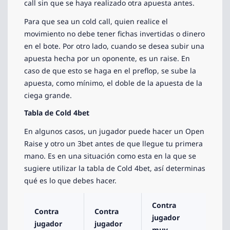
call sin que se haya realizado otra apuesta antes.
Para que sea un cold call, quien realice el
movimiento no debe tener fichas invertidas o dinero
en el bote. Por otro lado, cuando se desea subir una
apuesta hecha por un oponente, es un raise. En
caso de que esto se haga en el preflop, se sube la
apuesta, como mínimo, el doble de la apuesta de la
ciega grande.
Tabla de Cold 4bet
En algunos casos, un jugador puede hacer un Open
Raise y otro un 3bet antes de que llegue tu primera
mano. Es en una situación como esta en la que se
sugiere utilizar la tabla de Cold 4bet, así determinas
qué es lo que debes hacer.
Contra
Contra
Contra
jugador
jugador
jugador
muy