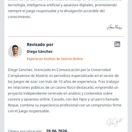
tecnología, inteligencia artificial y apuestas digitales, promoviendo
siempre el juego responsable y la divulgación accesible del
conocimiento.
Revisado por
Diego Sánchez
Experto en Análisis de Casinos Online
Diego Sánchez, licenciado en Comunicación por la Universidad
Complutense de Madrid, es periodista especializado en el sector de
los juegos de azar con más de 10 años de experiencia. Tras trabajar
en relaciones públicas de un casino físico destacado, emprendió un
proyecto independiente centrado en análisis y contenidos sobre
casinos y apuestas online. Casado, con dos hijos y un perro llamado
Roque, combina su experiencia profesional con un compromiso firme
con el juego responsable.
29.06.2026
Última actualización: