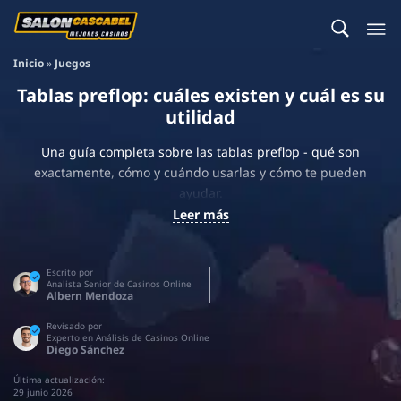
Inicio
»
Juegos
Tablas preflop: cuáles existen y cuál es su
utilidad
Una guía completa sobre las tablas preflop - qué son
exactamente, cómo y cuándo usarlas y cómo te pueden
ayudar.
Leer más
Escrito por
Analista Senior de Casinos Online
Albern Mendoza
Revisado por
Experto en Análisis de Casinos Online
Diego Sánchez
Última actualización:
29 junio 2026