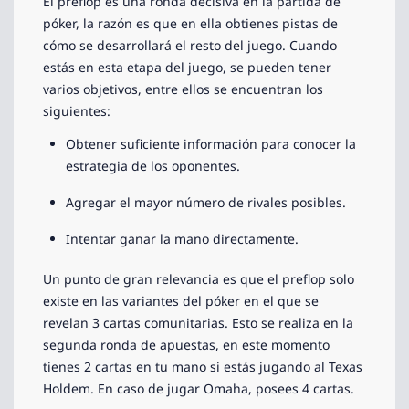
El preflop es una ronda decisiva en la partida de
póker, la razón es que en ella obtienes pistas de
cómo se desarrollará el resto del juego. Cuando
estás en esta etapa del juego, se pueden tener
varios objetivos, entre ellos se encuentran los
siguientes:
Obtener suficiente información para conocer la
estrategia de los oponentes.
Agregar el mayor número de rivales posibles.
Intentar ganar la mano directamente.
Un punto de gran relevancia es que el preflop solo
existe en las variantes del póker en el que se
revelan 3 cartas comunitarias. Esto se realiza en la
segunda ronda de apuestas, en este momento
tienes 2 cartas en tu mano si estás jugando al Texas
Holdem. En caso de jugar Omaha, posees 4 cartas.