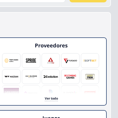
Proveedores
Ver todo