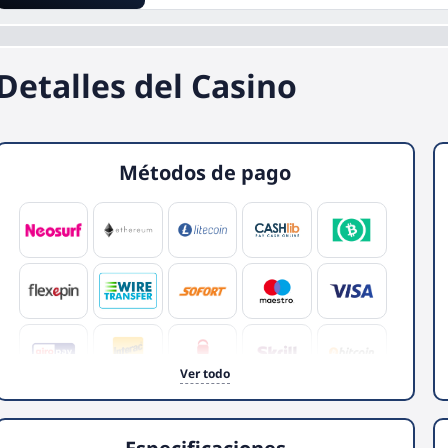
Detalles del Casino
Métodos de pago
Ver todo