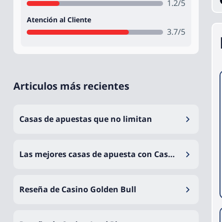
1.2/5
Atención al Cliente
3.7/5
Articulos más recientes
Casas de apuestas que no limitan
Las mejores casas de apuesta con Cash Out
Reseña de Casino Golden Bull