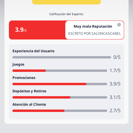
Calificación del Experto:
Muy mala Reputación
3.9
/5
ESCRITO POR SALONCASCABEL
Experiencia del Usuario
4.85 - 5
0/5
Muy Buena
Juegos
4.6 - 4.8
Buena
1.7/5
Promociones
4 - 4.55
No mala
3.9/5
0 - 3.95
Muy mala
Depósitos y Retiros
3.1/5
Atención al Cliente
2.7/5