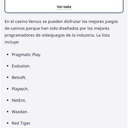
Ver todo
En el casino Versus se pueden disfrutar los mejores juegos
de casinos porque han sido diseñados por los mejores
programadores de videojuegos de la industria. La lista
incluye:
Pragmatic Play.
Evolution.
Betsoft.
Playtech.
NetEnt.
Wasdan.
Red Tiger.