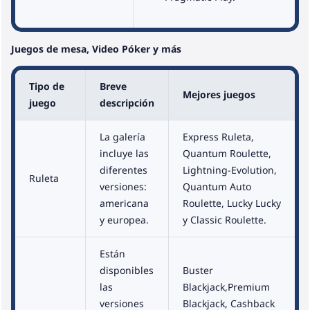
Juegos de mesa, Video Póker y más
Tipo de
Breve
Mejores juegos
juego
descripción
La galería
Express Ruleta,
incluye las
Quantum Roulette,
diferentes
Lightning-Evolution,
Ruleta
versiones:
Quantum Auto
americana
Roulette, Lucky Lucky
y europea.
y Classic Roulette.
Están
disponibles
Buster
las
Blackjack,Premium
versiones
Blackjack, Cashback