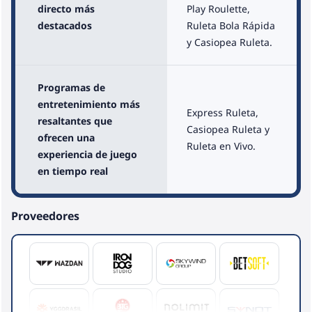
directo más
Play Roulette,
destacados
Ruleta Bola Rápida
y Casiopea Ruleta.
Programas de
entretenimiento más
Express Ruleta,
resaltantes que
Casiopea Ruleta y
ofrecen una
Ruleta en Vivo.
experiencia de juego
en tiempo real
Proveedores