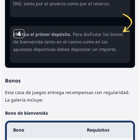
DNI, tanto por el anverso como por el reverso.
4
Efectúa el primer depósito.
Para disfrutar los bonos
de bienvenida tanto en el casino como en las
apuestas deportivas debes depositar un importe.
Bonos
Esta casa de juegos entrega recompensas con regularidad.
La galería incluye:
Bono de bienvenida
Bono
Requisitos