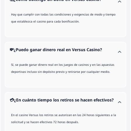
Hay que cumplir con todas las condiciones y exigencias de modo y tiempo
que establezca el casino para cada bonificación.
💸¿Puedo ganar dinero real en Versus Casino?
Sí, se puede ganar dinero real en los juegos de casinos y en las apuestas
deportivas incluso sin depósito previo y retirarse por cualquier medio.
💳¿En cuánto tiempo los retiros se hacen efectivos?
En el casino Versus los retiros se autorizan en las 24 horas siguientes a la
solicitud y se hacen efectivos 72 horas después.