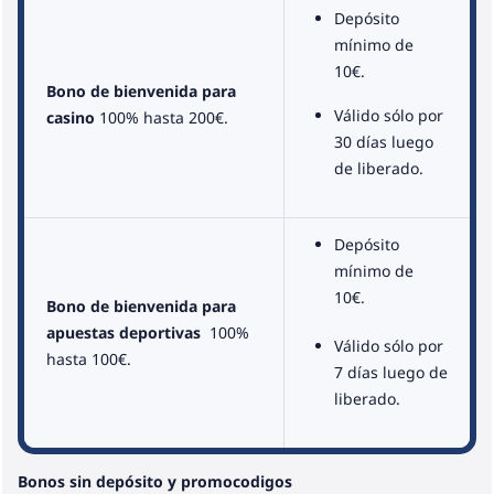
Depósito
mínimo de
10€.
Bono de bienvenida para
Válido sólo por
casino
100% hasta 200€.
30 días luego
de liberado.
Depósito
mínimo de
10€.
Bono de bienvenida para
apuestas deportivas
100%
Válido sólo por
hasta 100€.
7 días luego de
liberado.
Bonos sin depósito y promocodigos