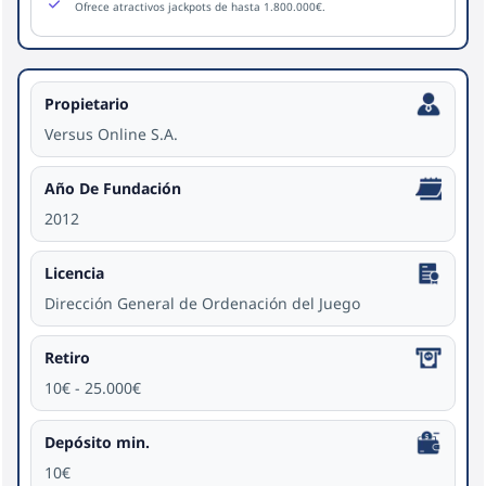
Ofrece atractivos jackpots de hasta 1.800.000€.
Propietario
Versus Online S.A.
Año De Fundación
2012
Licencia
Dirección General de Ordenación del Juego
Retiro
10€ - 25.000€
Depósito min.
10€