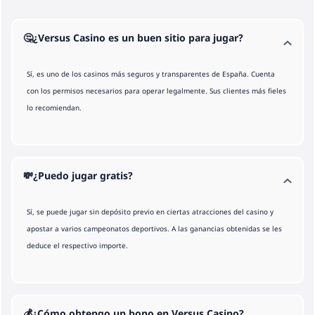
🤔¿Versus Casino es un buen sitio para jugar?
Sí, es uno de los casinos más seguros y transparentes de España. Cuenta
con los permisos necesarios para operar legalmente. Sus clientes más fieles
lo recomiendan.
💸¿Puedo jugar gratis?
Sí, se puede jugar sin depósito previo en ciertas atracciones del casino y
apostar a varios campeonatos deportivos. A las ganancias obtenidas se les
deduce el respectivo importe.
💰¿Cómo obtengo un bono en Versus Casino?