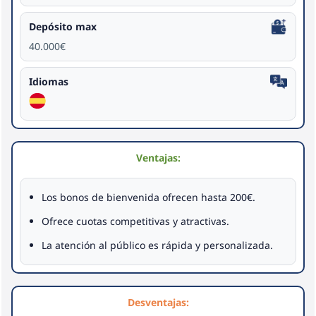
Depósito max
40.000€
Idiomas
Ventajas:
Los bonos de bienvenida ofrecen hasta 200€.
Ofrece cuotas competitivas y atractivas.
La atención al público es rápida y personalizada.
Desventajas: