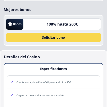
Mejores bonos
100% hasta 200€
Bonos
Solicitar bono
Detalles del Casino
Especificaciones
Cuenta con aplicación móvil para Android e iOS.
Organiza torneos diarios en slots y ruleta.