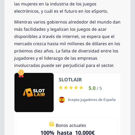
las mujeres en la industria de los juegos
electrónicos, y cuál es el futuro en los eSports.
Mientras varios gobiernos alrededor del mundo dan
más facilidades y legalizan los juegos de azar
disponibles a través de internet, se espera que el
mercado crezca hasta mil millones de dólares en los
próximos diez años. La falta de diversidad entre los
jugadores y el liderazgo de las empresas
involucradas puede ser perjudicial para el sector.
SLOTLAIR
5.0
/ 5
Acepta jugadores de España
Bonos actuales
100
%
hasta
10.000
€