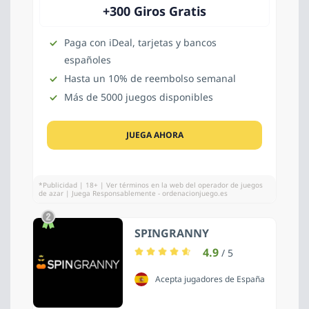
+300 Giros Gratis
Paga con iDeal, tarjetas y bancos 
españoles
Hasta un 10% de reembolso semanal
Más de 5000 juegos disponibles
JUEGA AHORA
*Publicidad | 18+ | Ver términos en la web del operador de juegos
de azar | Juega Responsablemente - ordenacionjuego.es
SPINGRANNY
4.9
/ 5
Acepta jugadores de España