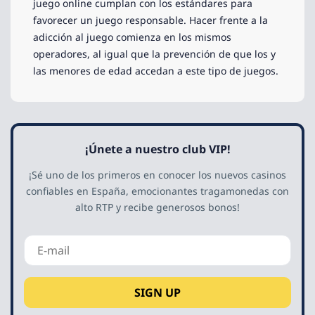
juego online cumplan con los estándares para
favorecer un juego responsable. Hacer frente a la
adicción al juego comienza en los mismos
operadores, al igual que la prevención de que los y
las menores de edad accedan a este tipo de juegos.
¡Únete a nuestro club VIP!
¡Sé uno de los primeros en conocer los nuevos casinos
confiables en España, emocionantes tragamonedas con
alto RTP y recibe generosos bonos!