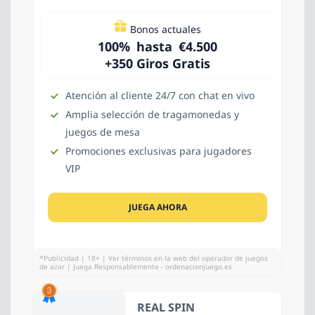
Bonos actuales
100
%
hasta
€
4.500
+350 Giros Gratis
Atención al cliente 24/7 con chat en vivo
Amplia selección de tragamonedas y 
juegos de mesa
Promociones exclusivas para jugadores 
VIP
JUEGA AHORA
*Publicidad | 18+ | Ver términos en la web del operador de juegos
de azar | Juega Responsablemente - ordenacionjuego.es
REAL SPIN