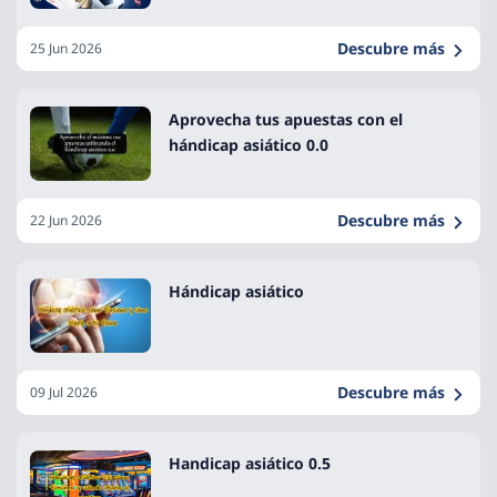
Descubre más
25 Jun 2026
Aprovecha tus apuestas con el
hándicap asiático 0.0
Descubre más
22 Jun 2026
Hándicap asiático
Descubre más
09 Jul 2026
Handicap asiático 0.5