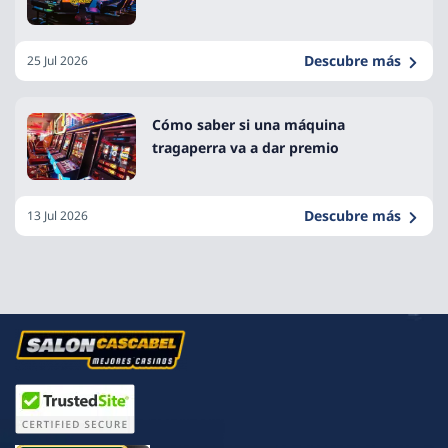
Descubre más
25 Jul 2026
Cómo saber si una máquina
tragaperra va a dar premio
Descubre más
13 Jul 2026