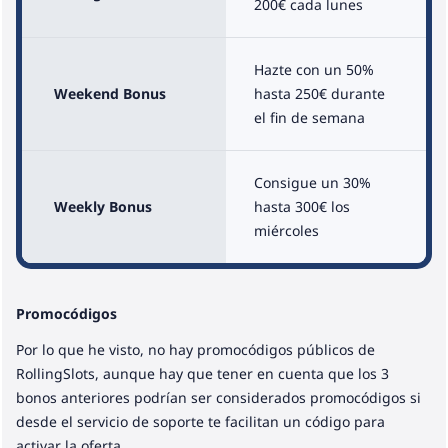
200€ cada lunes
Hazte con un 50%
Weekend Bonus
hasta 250€ durante
el fin de semana
Consigue un 30%
Weekly Bonus
hasta 300€ los
miércoles
Promocódigos
Por lo que he visto, no hay promocódigos públicos de
RollingSlots, aunque hay que tener en cuenta que los 3
bonos anteriores podrían ser considerados promocódigos si
desde el servicio de soporte te facilitan un código para
activar la oferta.