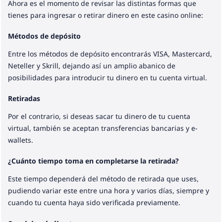
Ahora es el momento de revisar las distintas formas que
tienes para ingresar o retirar dinero en este casino online:
Métodos de depósito
Entre los métodos de depósito encontrarás VISA, Mastercard,
Neteller y Skrill, dejando así un amplio abanico de
posibilidades para introducir tu dinero en tu cuenta virtual.
Retiradas
Por el contrario, si deseas sacar tu dinero de tu cuenta
virtual, también se aceptan transferencias bancarias y e-
wallets.
¿Cuánto tiempo toma en completarse la retirada?
Este tiempo dependerá del método de retirada que uses,
pudiendo variar este entre una hora y varios días, siempre y
cuando tu cuenta haya sido verificada previamente.