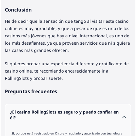
Conclusión
He de decir que la sensación que tengo al visitar este casino
online es muy agradable, y que a pesar de que es uno de los
casinos más jóvenes que hay a nivel internacional, es uno de
los más desafiantes, ya que proveen servicios que ni siquiera
las casas más grandes ofrecen.
Si quieres probar una experiencia diferente y gratificante de
casino online, te recomiendo encarecidamente ir a
RollingSlots y probar suerte.
Preguntas frecuentes
¿El casino RollingSlots es seguro y puedo confiar en
él?
Sí, porque está registrado en Chipre y regulado y autorizado con tecnología