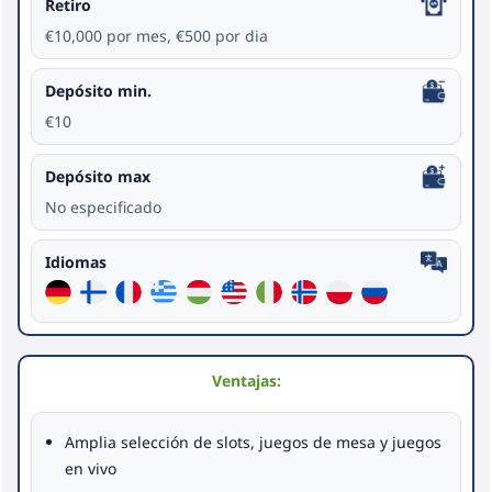
Retiro
€10,000 por mes, €500 por dia
Depósito min.
€10
Depósito max
No especificado
Idiomas
Ventajas:
Amplia selección de slots, juegos de mesa y juegos
en vivo