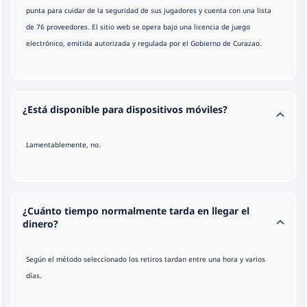
punta para cuidar de la seguridad de sus jugadores y cuenta con una lista
de 76 proveedores. El sitio web se opera bajo una licencia de juego
electrónico, emitida autorizada y regulada por el Gobierno de Curazao.
¿Está disponible para dispositivos móviles?
Lamentablemente, no.
¿Cuánto tiempo normalmente tarda en llegar el
dinero?
Según el método seleccionado los retiros tardan entre una hora y varios
días.