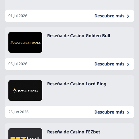
Descubre más
01 Jul 2026
Reseña de Casino Golden Bull
Descubre más
05 Jul 2026
Reseña de Casino Lord Ping
Descubre más
25 Jun 2026
Reseña de Casino FEZbet