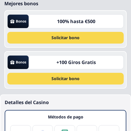
Mejores bonos
100% hasta €500
Bonos
Solicitar bono
+100 Giros Gratis
Bonos
Solicitar bono
Detalles del Casino
Métodos de pago