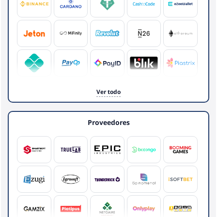
Ver todo
Proveedores