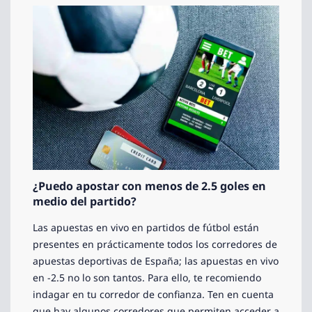
¿Puedo apostar con menos de 2.5 goles en
medio del partido?
Las apuestas en vivo en partidos de fútbol están
presentes en prácticamente todos los corredores de
apuestas deportivas de España; las apuestas en vivo
en -2.5 no lo son tantos. Para ello, te recomiendo
indagar en tu corredor de confianza. Ten en cuenta
que hay algunos corredores que permiten acceder a