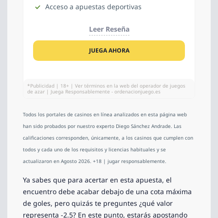
Acceso a apuestas deportivas
Leer Reseña
JUEGA AHORA
*Publicidad | 18+ | Ver términos en la web del operador de juegos
de azar | Juega Responsablemente - ordenacionjuego.es
Todos los portales de casinos en línea analizados en esta página web
han sido probados por nuestro experto Diego Sánchez Andrade. Las
calificaciones corresponden, únicamente, a los casinos que cumplen con
todos y cada uno de los requisitos y licencias habituales y se
actualizaron en Agosto 2026. +18 | jugar responsablemente.
Ya sabes que para acertar en esta apuesta, el
encuentro debe acabar debajo de una cota máxima
de goles, pero quizás te preguntes ¿qué valor
representa -2.5? En este punto, estarás apostando