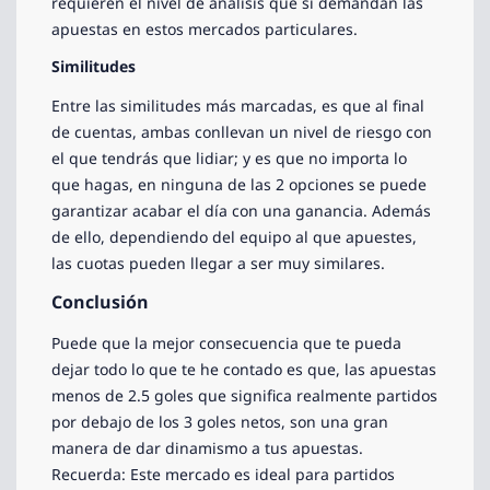
requieren el nivel de análisis que si demandan las
apuestas en estos mercados particulares.
Similitudes
Entre las similitudes más marcadas, es que al final
de cuentas, ambas conllevan un nivel de riesgo con
el que tendrás que lidiar; y es que no importa lo
que hagas, en ninguna de las 2 opciones se puede
garantizar acabar el día con una ganancia. Además
de ello, dependiendo del equipo al que apuestes,
las cuotas pueden llegar a ser muy similares.
Conclusión
Puede que la mejor consecuencia que te pueda
dejar todo lo que te he contado es que, las apuestas
menos de 2.5 goles que significa realmente partidos
por debajo de los 3 goles netos, son una gran
manera de dar dinamismo a tus apuestas.
Recuerda: Este mercado es ideal para partidos