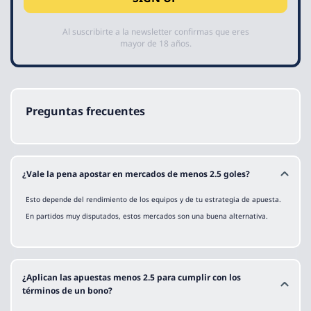
Al suscribirte a la newsletter confirmas que eres
mayor de 18 años.
Preguntas frecuentes
¿Vale la pena apostar en mercados de menos 2.5 goles?
Esto depende del rendimiento de los equipos y de tu estrategia de apuesta.
En partidos muy disputados, estos mercados son una buena alternativa.
¿Aplican las apuestas menos 2.5 para cumplir con los
términos de un bono?