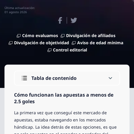
Última actualización:
01 agosto 2026
Cómo evaluamos
Divulgación de afiliados
Divulgación de objetividad
Aviso de edad mínima
Control editorial
Tabla de contenido
Cómo funcionan las apuestas a menos de
2.5 goles
La primera vez que conseguí este mercado de
apuestas, estaba navegando en los mercados
hándicap. La idea detrás de estas opciones, es que