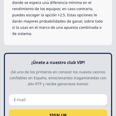
donde se espera una diferencia mínima en el
rendimiento de los equipos; en caso contrario,
puedes escoger la opción +2.5. Estas opciones te
darán mayores probabilidades de ganar, sobre todo
si la usas en el marco de una apuesta combinada o
de sistema.
¡Únete a nuestro club VIP!
¡Sé uno de los primeros en conocer los nuevos casinos
confiables en España, emocionantes tragamonedas con
alto RTP y recibe generosos bonos!