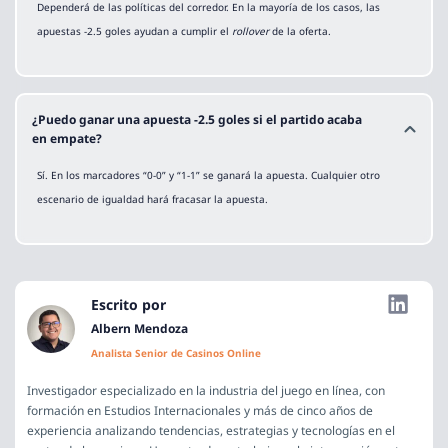
Dependerá de las políticas del corredor. En la mayoría de los casos, las
apuestas -2.5 goles ayudan a cumplir el
rollover
de la oferta.
¿Puedo ganar una apuesta -2.5 goles si el partido acaba
en empate?
Sí. En los marcadores “0-0” y “1-1” se ganará la apuesta. Cualquier otro
escenario de igualdad hará fracasar la apuesta.
Escrito por
Albern Mendoza
Analista Senior de Casinos Online
Investigador especializado en la industria del juego en línea, con
formación en Estudios Internacionales y más de cinco años de
experiencia analizando tendencias, estrategias y tecnologías en el