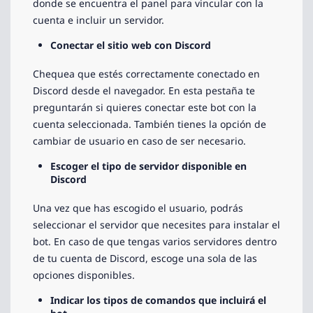
donde se encuentra el panel para vincular con la
cuenta e incluir un servidor.
Conectar el sitio web con Discord
Chequea que estés correctamente conectado en
Discord desde el navegador. En esta pestaña te
preguntarán si quieres conectar este bot con la
cuenta seleccionada. También tienes la opción de
cambiar de usuario en caso de ser necesario.
Escoger el tipo de servidor disponible en
Discord
Una vez que has escogido el usuario, podrás
seleccionar el servidor que necesites para instalar el
bot. En caso de que tengas varios servidores dentro
de tu cuenta de Discord, escoge una sola de las
opciones disponibles.
Indicar los tipos de comandos que incluirá el