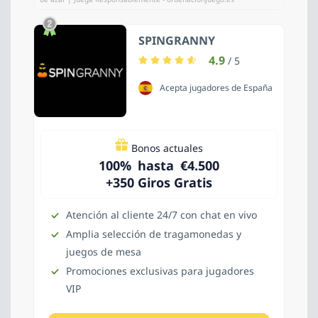
SPINGRANNY
4.9
/ 5
Acepta jugadores de España
Bonos actuales
100
%
hasta
€
4.500
+350 Giros Gratis
Atención al cliente 24/7 con chat en vivo
Amplia selección de tragamonedas y 
juegos de mesa
Promociones exclusivas para jugadores 
VIP