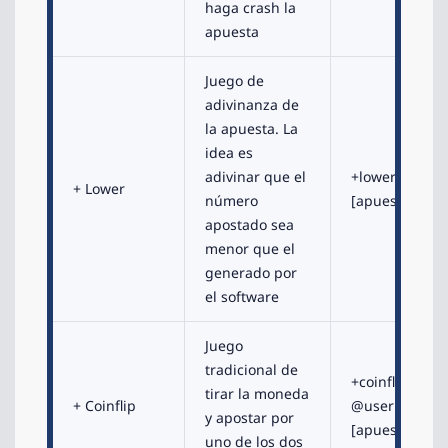
haga crash la
apuesta
Juego de
adivinanza de
la apuesta. La
idea es
adivinar que el
+lower [guess
+ Lower
número
[apuesta]
apostado sea
menor que el
generado por
el software
Juego
tradicional de
+coinflip
tirar la moneda
+ Coinflip
@user
y apostar por
[apuesta]
uno de los dos