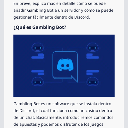
En breve, explico más en detalle cómo se puede
añadir Gambling Bot a un servidor y cómo se puede
gestionar fácilmente dentro de Discord.
¿Qué es Gambling Bot?
Gambling Bot es un software que se instala dentro
de Discord, el cual funciona como un casino dentro
de un chat. Básicamente, introduciremos comandos
de apuestas y podemos disfrutar de los juegos