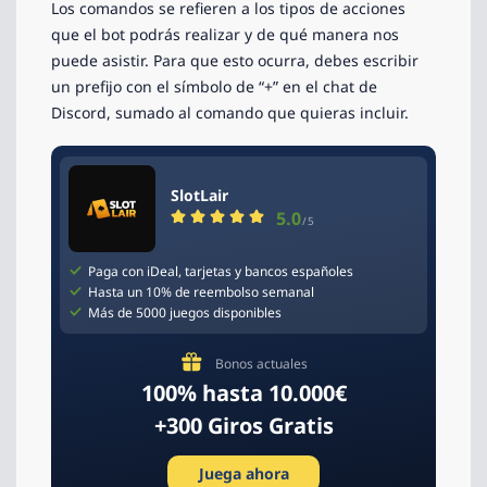
Los comandos se refieren a los tipos de acciones
que el bot podrás realizar y de qué manera nos
puede asistir. Para que esto ocurra, debes escribir
un prefijo con el símbolo de “+” en el chat de
Discord, sumado al comando que quieras incluir.
SlotLair
5.0
/
5
Paga con iDeal, tarjetas y bancos españoles
Hasta un 10% de reembolso semanal
Más de 5000 juegos disponibles
Bonos actuales
100% hasta 10.000€
+300 Giros Gratis
Juega ahora