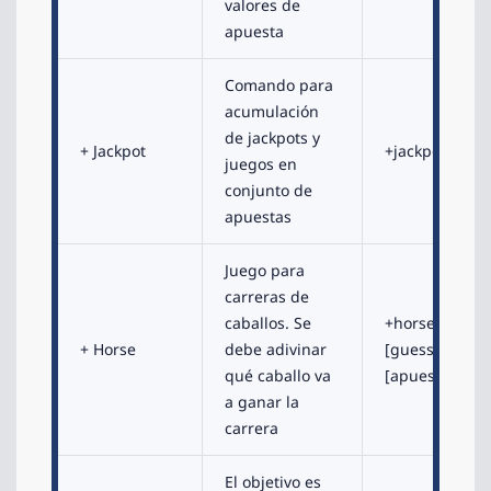
valores de
apuesta
Comando para
acumulación
de jackpots y
+ Jackpot
+jackpot help
juegos en
conjunto de
apuestas
Juego para
carreras de
caballos. Se
+horse
+ Horse
debe adivinar
[guess]
qué caballo va
[apuesta]
a ganar la
carrera
El objetivo es