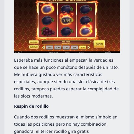
Esperaba más funciones al empezar, la verdad es
que se hace un poco monótono después de un rato.
Me hubiera gustado ver más características
especiales, aunque siendo una slot clásica de tres
rodillos, tampoco puedes esperar la complejidad de
las slots modernas.
Respin de rodillo
Cuando dos rodillos muestran el mismo símbolo en
todas las posiciones pero no hay combinación
ganadora, el tercer rodillo gira gratis