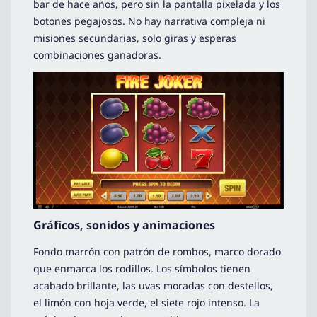
bar de hace años, pero sin la pantalla pixelada y los
botones pegajosos. No hay narrativa compleja ni
misiones secundarias, solo giras y esperas
combinaciones ganadoras.
Gráficos, sonidos y animaciones
Fondo marrón con patrón de rombos, marco dorado
que enmarca los rodillos. Los símbolos tienen
acabado brillante, las uvas moradas con destellos,
el limón con hoja verde, el siete rojo intenso. La