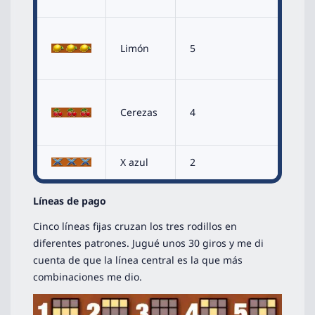
Limón
5
Cerezas
4
X azul
2
Líneas de pago
Cinco líneas fijas cruzan los tres rodillos en
diferentes patrones. Jugué unos 30 giros y me di
cuenta de que la línea central es la que más
combinaciones me dio.