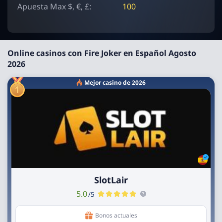
Apuesta Max $, €, £:
100
Online casinos con Fire Joker en Español Agosto
2026
Mejor casino de 2026
4.85 - 5
Muy Buena
4.6 - 4.8
Buena
4 - 4.55
No mala
0 - 3.95
Muy mala
SlotLair
5.0
/
5
Bonos actuales