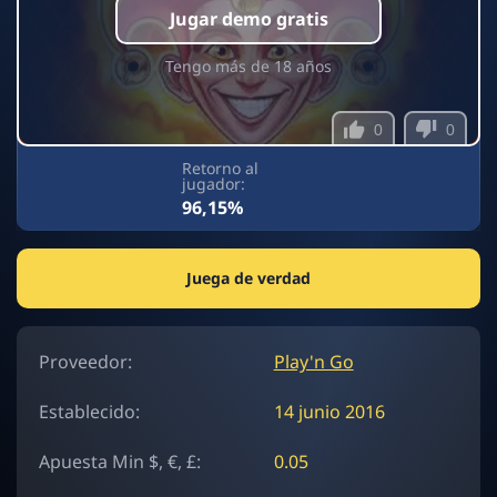
Jugar demo gratis
Tengo más de 18 años
0
0
Retorno al
jugador:
96,15%
Juega de verdad
Proveedor:
Play'n Go
Establecido:
14 junio 2016
Apuesta Min $, €, £:
0.05