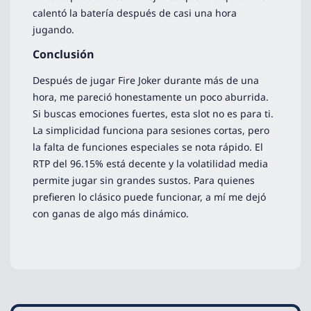
calentó la batería después de casi una hora
jugando.
Conclusión
Después de jugar Fire Joker durante más de una
hora, me pareció honestamente un poco aburrida.
Si buscas emociones fuertes, esta slot no es para ti.
La simplicidad funciona para sesiones cortas, pero
la falta de funciones especiales se nota rápido. El
RTP del 96.15% está decente y la volatilidad media
permite jugar sin grandes sustos. Para quienes
prefieren lo clásico puede funcionar, a mí me dejó
con ganas de algo más dinámico.