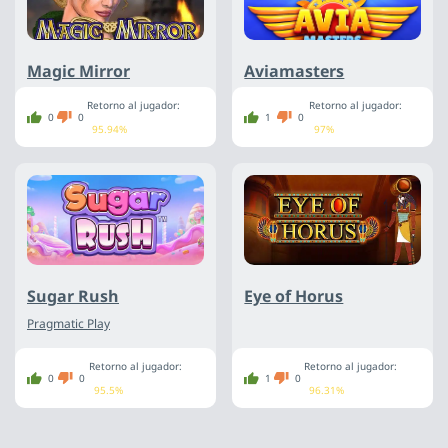
Magic Mirror
Aviamasters
Retorno al jugador:
Retorno al jugador:
0
0
1
0
95.94%
97%
Sugar Rush
Eye of Horus
Pragmatic Play
Retorno al jugador:
Retorno al jugador:
0
0
1
0
95.5%
96.31%