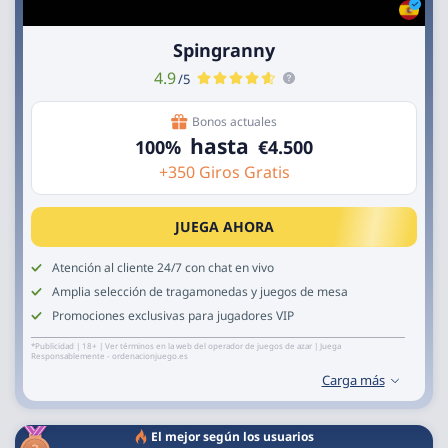
0 - 3.95
Muy mala
Spingranny
4.9
/
5
Bonos actuales
hasta
100
%
€
4.500
+350 Giros Gratis
JUEGA AHORA
Atención al cliente 24/7 con chat en vivo
Amplia selección de tragamonedas y juegos de mesa
Promociones exclusivas para jugadores VIP
*Publicidad | 18+ | Ver términos en la web del operador de juegos de azar | Juega
Responsablemente - ordenacionjuego.es
Carga más
El mejor según los usuarios