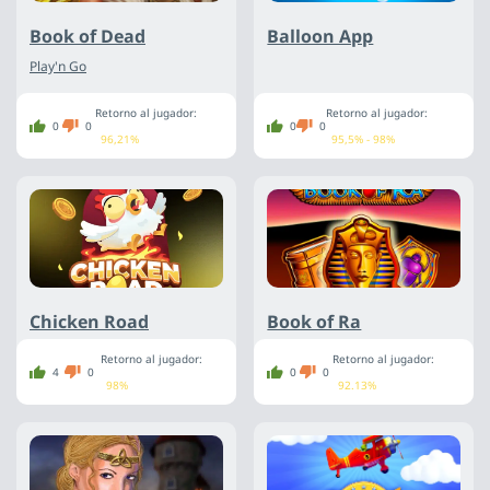
Book of Dead
Balloon App
Play'n Go
Retorno al jugador:
Retorno al jugador:
0
0
0
0
96,21%
95,5% - 98%
Chicken Road
Book of Ra
Retorno al jugador:
Retorno al jugador:
4
0
0
0
98%
92.13%