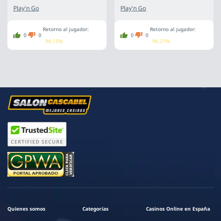
Play'n Go
Play'n Go
Retorno al jugador:
Retorno al jugador:
0
0
0
0
96,15%
96,21%
Quienes somos
Categorías
Casinos Online en España