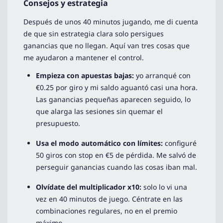
Consejos y estrategia
Después de unos 40 minutos jugando, me di cuenta
de que sin estrategia clara solo persigues
ganancias que no llegan. Aquí van tres cosas que
me ayudaron a mantener el control.
Empieza con apuestas bajas:
yo arranqué con
€0.25 por giro y mi saldo aguantó casi una hora.
Las ganancias pequeñas aparecen seguido, lo
que alarga las sesiones sin quemar el
presupuesto.
Usa el modo automático con límites:
configuré
50 giros con stop en €5 de pérdida. Me salvó de
perseguir ganancias cuando las cosas iban mal.
Olvídate del multiplicador x10:
solo lo vi una
vez en 40 minutos de juego. Céntrate en las
combinaciones regulares, no en el premio
máximo.