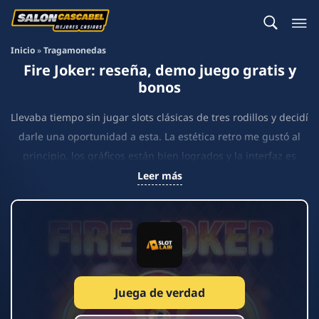
Inicio
»
Tragamonedas
Fire Joker: reseña, demo juego gratis y
bonos
Llevaba tiempo sin jugar slots clásicas de tres rodillos y decidí
darle una oportunidad a esta. La estética retro me gustó al
principio, los gráficos están bien logrados y la interfaz es
clara. La música me hizo reír, parece sacada de una tienda
Leer más
Zara un sábado por la tarde. Lo que no me convenció fue la
falta de funciones especiales, después de 40 minutos se
vuelve repetitiva. Fire Joker funciona para sesiones cortas,
pero si buscas emoción constante, te vas a aburrir rápido.
Juega de verdad