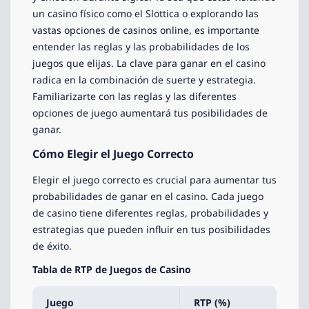
un casino físico como el Slottica o explorando las
vastas opciones de casinos online, es importante
entender las reglas y las probabilidades de los
juegos que elijas. La clave para ganar en el casino
radica en la combinación de suerte y estrategia.
Familiarizarte con las reglas y las diferentes
opciones de juego aumentará tus posibilidades de
ganar.
Cómo Elegir el Juego Correcto
Elegir el juego correcto es crucial para aumentar tus
probabilidades de ganar en el casino. Cada juego
de casino tiene diferentes reglas, probabilidades y
estrategias que pueden influir en tus posibilidades
de éxito.
Tabla de RTP de Juegos de Casino
Juego
RTP (%)