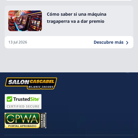
Cómo saber si una máquina
tragaperra va a dar premio
Descubre más
13 Jul 2026