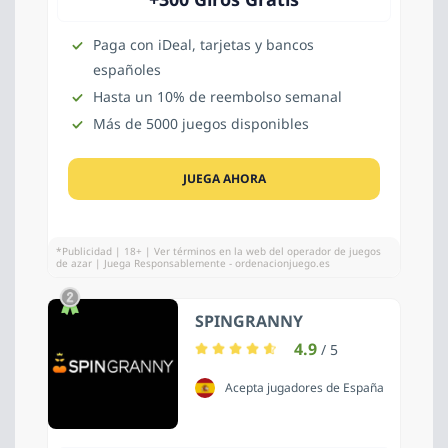
Paga con iDeal, tarjetas y bancos 
españoles
Hasta un 10% de reembolso semanal
Más de 5000 juegos disponibles
JUEGA AHORA
*Publicidad | 18+ | Ver términos en la web del operador de juegos
de azar | Juega Responsablemente - ordenacionjuego.es
SPINGRANNY
4.9
/ 5
Acepta jugadores de España