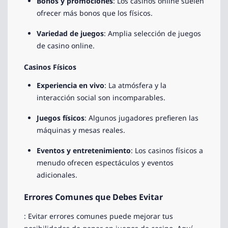
Bonos y promociones
: Los casinos online suelen
ofrecer más bonos que los físicos.
Variedad de juegos
: Amplia selección de juegos
de casino online.
Casinos Físicos
Experiencia en vivo
: La atmósfera y la
interacción social son incomparables.
Juegos físicos
: Algunos jugadores prefieren las
máquinas y mesas reales.
Eventos y entretenimiento
: Los casinos físicos a
menudo ofrecen espectáculos y eventos
adicionales.
Errores Comunes que Debes Evitar
: Evitar errores comunes puede mejorar tus