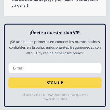
y a ganar!
¡Únete a nuestro club VIP!
¡Sé uno de los primeros en conocer los nuevos casinos
confiables en España, emocionantes tragamonedas con
alto RTP y recibe generosos bonos!
Al suscribirte a la newsletter confirmas que eres
mayor de 18 años.