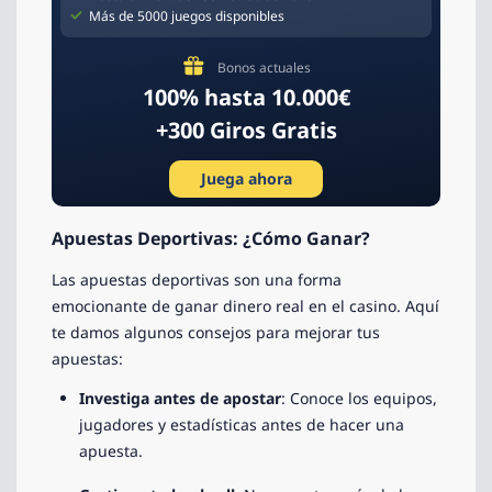
Más de 5000 juegos disponibles
Bonos actuales
100% hasta 10.000€
+300 Giros Gratis
Juega ahora
Apuestas Deportivas: ¿Cómo Ganar?
Las apuestas deportivas son una forma
emocionante de ganar dinero real en el casino. Aquí
te damos algunos consejos para mejorar tus
apuestas:
Investiga antes de apostar
: Conoce los equipos,
jugadores y estadísticas antes de hacer una
apuesta.