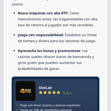
casino:
Busca máquinas con alta RTP
: Como
mencionamos antes, las tragamonedas con alta
tasa de retorno al jugador son más rentables.
Juega con responsabilidad
: Establece un límite
de tiempo y dinero para tus sesiones de juego.
Aprovecha los bonos y promociones
: Los
casinos suelen ofrecer bonos de bienvenida y
giros gratis que pueden aumentar tus
probabilidades de ganar.
SlotLair
5.0
/
5
Paga con iDeal, tarjetas y bancos españoles
Hasta un 10% de reembolso semanal