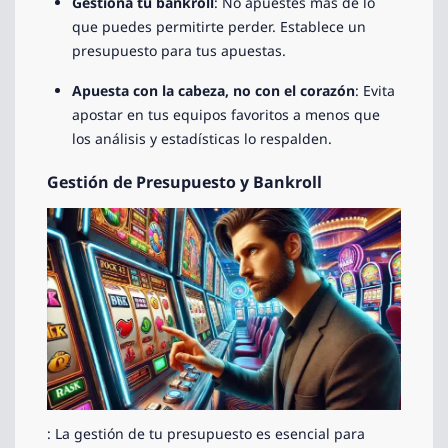
Gestiona tu bankroll
: No apuestes más de lo
que puedes permitirte perder. Establece un
presupuesto para tus apuestas.
Apuesta con la cabeza, no con el corazón
: Evita
apostar en tus equipos favoritos a menos que
los análisis y estadísticas lo respalden.
Gestión de Presupuesto y Bankroll
: La gestión de tu presupuesto es esencial para