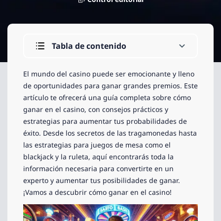
Tabla de contenido
El mundo del casino puede ser emocionante y lleno
de oportunidades para ganar grandes premios. Este
artículo te ofrecerá una guía completa sobre cómo
ganar en el casino, con consejos prácticos y
estrategias para aumentar tus probabilidades de
éxito. Desde los secretos de las tragamonedas hasta
las estrategias para juegos de mesa como el
blackjack y la ruleta, aquí encontrarás toda la
información necesaria para convertirte en un
experto y aumentar tus posibilidades de ganar.
¡Vamos a descubrir cómo ganar en el casino!