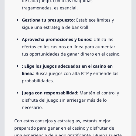
de cada juego, como las máquinas
tragamonedas, es esencial.
Gestiona tu presupuesto
: Establece límites y
sigue una estrategia de bankroll.
Aprovecha promociones y bonos
: Utiliza las
ofertas en los casinos en línea para aumentar
tus oportunidades de ganar dinero en el casino.
: Elige los juegos adecuados en el casino en
línea.
: Busca juegos con alta RTP y entiende las
probabilidades.
Juega con responsabilidad
: Mantén el control y
disfruta del juego sin arriesgar más de lo
necesario.
Con estos consejos y estrategias, estarás mejor
preparado para ganar en el casino y disfrutar de
una experiencia de juego gratificante. ¡Buena suerte