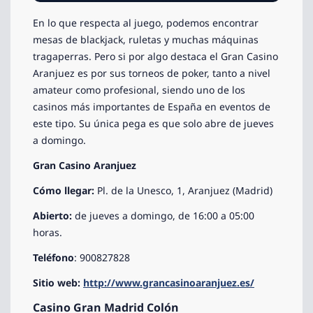
En lo que respecta al juego, podemos encontrar
mesas de blackjack, ruletas y muchas máquinas
tragaperras. Pero si por algo destaca el Gran Casino
Aranjuez es por sus torneos de poker, tanto a nivel
amateur como profesional, siendo uno de los
casinos más importantes de España en eventos de
este tipo. Su única pega es que solo abre de jueves
a domingo.
Gran Casino Aranjuez
Cómo llegar:
Pl. de la Unesco, 1, Aranjuez (Madrid)
Abierto:
de jueves a domingo, de 16:00 a 05:00
horas.
Teléfono
: 900827828
Sitio web:
http://www.grancasinoaranjuez.es/
Casino Gran Madrid Colón