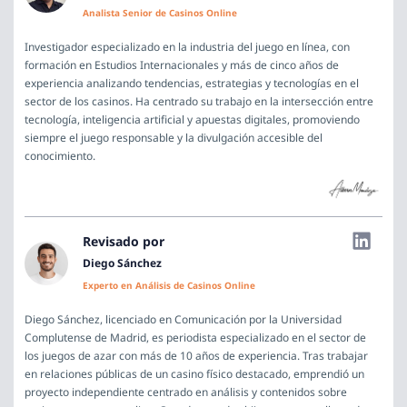
Analista Senior de Casinos Online
Investigador especializado en la industria del juego en línea, con
formación en Estudios Internacionales y más de cinco años de
experiencia analizando tendencias, estrategias y tecnologías en el
sector de los casinos. Ha centrado su trabajo en la intersección entre
tecnología, inteligencia artificial y apuestas digitales, promoviendo
siempre el juego responsable y la divulgación accesible del
conocimiento.
Revisado por
Diego Sánchez
Experto en Análisis de Casinos Online
Diego Sánchez, licenciado en Comunicación por la Universidad
Complutense de Madrid, es periodista especializado en el sector de
los juegos de azar con más de 10 años de experiencia. Tras trabajar
en relaciones públicas de un casino físico destacado, emprendió un
proyecto independiente centrado en análisis y contenidos sobre