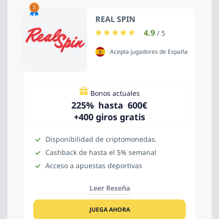
REAL SPIN
4.9
/ 5
Acepta jugadores de España
Bonos actuales
225
%
hasta
600
€
+400 giros gratis
Disponibilidad de criptomonedas.
Cashback de hasta el 5% semanal
Acceso a apuestas deportivas
Leer Reseña
JUEGA AHORA