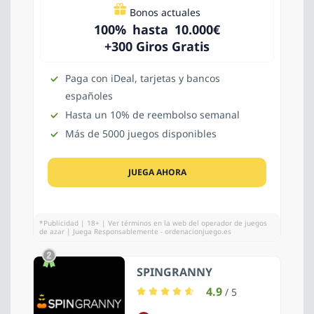
Bonos actuales
100
%
hasta
10.000
€
+300 Giros Gratis
Paga con iDeal, tarjetas y bancos 
españoles
Hasta un 10% de reembolso semanal
Más de 5000 juegos disponibles
JUEGA AHORA
*Publicidad | 18+ | Ver términos en la web del operador de juegos
de azar | Juega Responsablemente - ordenacionjuego.es
SPINGRANNY
4.9
/ 5