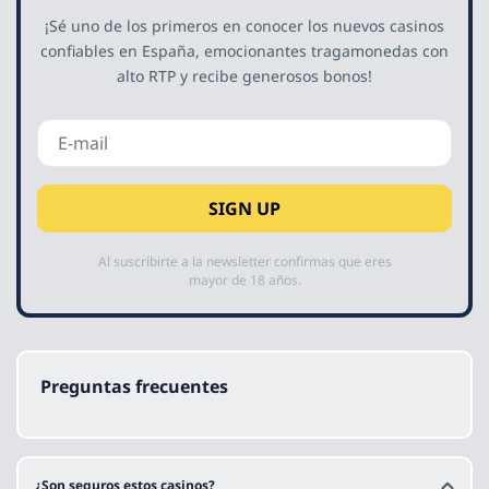
¡Sé uno de los primeros en conocer los nuevos casinos
confiables en España, emocionantes tragamonedas con
alto RTP y recibe generosos bonos!
Al suscribirte a la newsletter confirmas que eres
mayor de 18 años.
Preguntas frecuentes
¿Son seguros estos casinos?