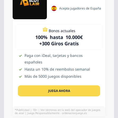
Acepta jugadores de España
Bonos actuales
100
%
hasta
10.000
€
+300 Giros Gratis
Paga con iDeal, tarjetas y bancos 
españoles
Hasta un 10% de reembolso semanal
Más de 5000 juegos disponibles
JUEGA AHORA
*Publicidad | 18+ | Ver términos en la web del operador de juegos
de azar | Juega Responsablemente - ordenacionjuego.es