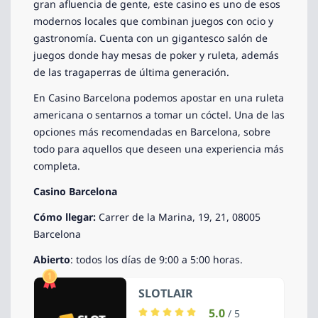
gran afluencia de gente, este casino es uno de esos
modernos locales que combinan juegos con ocio y
gastronomía. Cuenta con un gigantesco salón de
juegos donde hay mesas de poker y ruleta, además
de las tragaperras de última generación.
En Casino Barcelona podemos apostar en una ruleta
americana o sentarnos a tomar un cóctel. Una de las
opciones más recomendadas en Barcelona, sobre
todo para aquellos que deseen una experiencia más
completa.
Casino Barcelona
Cómo llegar:
Carrer de la Marina, 19, 21, 08005
Barcelona
Abierto
: todos los días de 9:00 a 5:00 horas.
SLOTLAIR
5.0
/ 5