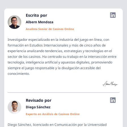
Escrito por
Albern Mendoza
Analista Senior de Casinos Online
Investigador especializado en la industria del juego en línea, con
formación en Estudios Internacionales y más de cinco años de
experiencia analizando tendencias, estrategias y tecnologías en el
sector de los casinos. Ha centrado su trabajo en la intersección entre
tecnología, inteligencia artificial y apuestas digitales, promoviendo
siempre el juego responsable y la divulgación accesible del
conocimiento.
Revisado por
Diego Sánchez
Experto en Análisis de Casinos Online
Diego Sánchez, licenciado en Comunicación por la Universidad