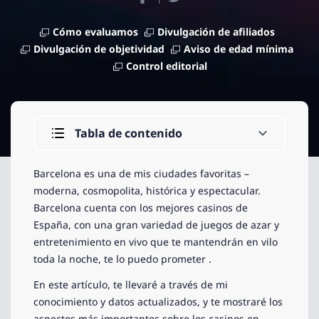
Cómo evaluamos
Divulgación de afiliados
Divulgación de objetividad
Aviso de edad mínima
Control editorial
Tabla de contenido
Barcelona es una de mis ciudades favoritas –
moderna, cosmopolita, histórica y espectacular.
Barcelona cuenta con los mejores casinos de
España, con una gran variedad de juegos de azar y
entretenimiento en vivo que te mantendrán en vilo
toda la noche, te lo puedo prometer .
En este artículo, te llevaré a través de mi
conocimiento y datos actualizados, y te mostraré los
aspectos más importantes sobre los casinos en