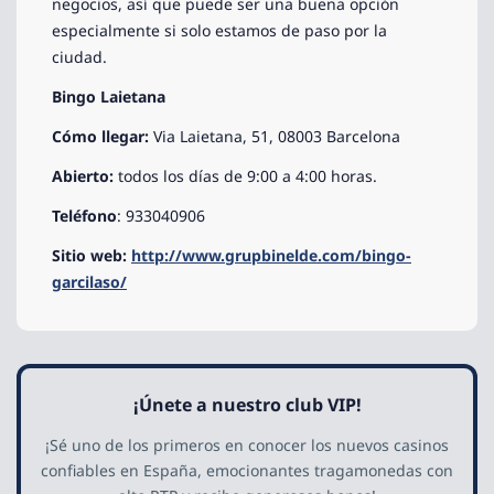
negocios, así que puede ser una buena opción
especialmente si solo estamos de paso por la
ciudad.
Bingo Laietana
Cómo llegar:
Via Laietana, 51, 08003 Barcelona
Abierto:
todos los días de 9:00 a 4:00 horas.
Teléfono
: 933040906
Sitio web:
http://www.grupbinelde.com/bingo-
garcilaso/
¡Únete a nuestro club VIP!
¡Sé uno de los primeros en conocer los nuevos casinos
confiables en España, emocionantes tragamonedas con