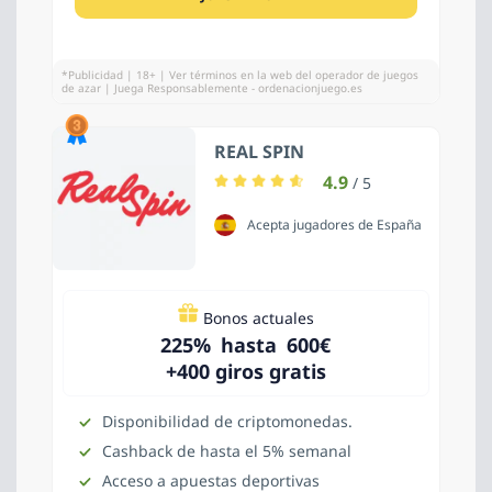
*Publicidad | 18+ | Ver términos en la web del operador de juegos
de azar | Juega Responsablemente - ordenacionjuego.es
REAL SPIN
4.9
/ 5
Acepta jugadores de España
Bonos actuales
225
%
hasta
600
€
+400 giros gratis
Disponibilidad de criptomonedas.
Cashback de hasta el 5% semanal
Acceso a apuestas deportivas