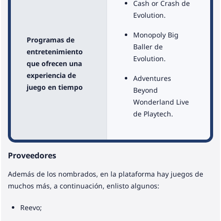
Cash or Crash de
Evolution.
Monopoly Big
Programas de
Baller de
entretenimiento
Evolution.
que ofrecen una
experiencia de
Adventures
juego en tiempo
Beyond
Wonderland Live
de Playtech.
Proveedores
Además de los nombrados, en la plataforma hay juegos de
muchos más, a continuación, enlisto algunos:
Reevo;