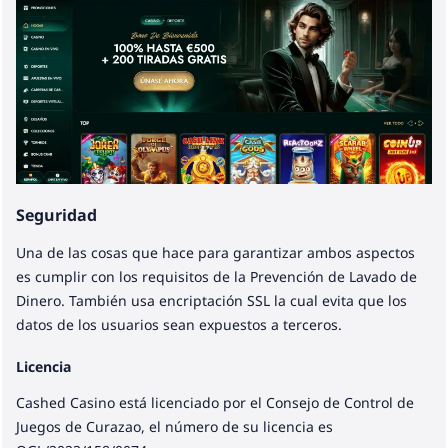
Seguridad
Una de las cosas que hace para garantizar ambos aspectos
es cumplir con los requisitos de la Prevención de Lavado de
Dinero. También usa encriptación SSL la cual evita que los
datos de los usuarios sean expuestos a terceros.
Licencia
Cashed Casino está licenciado por el Consejo de Control de
Juegos de Curazao, el número de su licencia es