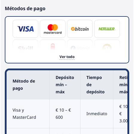
Métodos de pago
Ver todo
Depósito
Tiempo
Retiro
Método de
mín –
de
mín –
pago
máx
depósito
máx
€ 10 –
Visa y
€ 10 – €
Inmediato
€
MasterCard
600
3.000