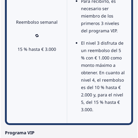
Para recibirlo, es
necesario ser
miembro de los
Reembolso semanal
primeros 3 niveles
del programa VIP.
🔁
El nivel 3 disfruta de
15 % hasta € 3.000
un reembolso del 5
% con € 1.000 como
monto máximo a
obtener. En cuanto al
nivel 4, el reembolso
es del 10 % hasta €
2.000 y, para el nivel
5, del 15 % hasta €
3.000.
Programa VIP