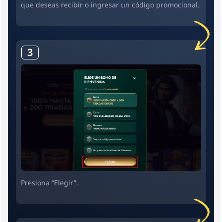
que deseas recibir o ingresar un código promocional.
3
Presiona “Elegir”.