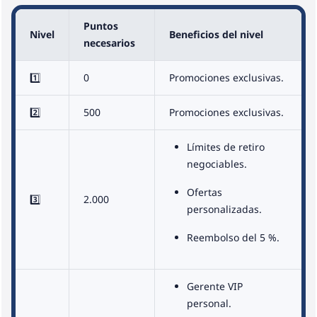
Puntos
Nivel
Beneficios del nivel
necesarios
1️⃣
0
Promociones exclusivas.
2️⃣
500
Promociones exclusivas.
Límites de retiro
negociables.
Ofertas
3️⃣
2.000
personalizadas.
Reembolso del 5 %.
Gerente VIP
personal.