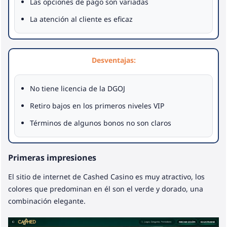
Las opciones de pago son variadas
La atención al cliente es eficaz
Desventajas:
No tiene licencia de la DGOJ
Retiro bajos en los primeros niveles VIP
Términos de algunos bonos no son claros
Primeras impresiones
El sitio de internet de Cashed Casino es muy atractivo, los
colores que predominan en él son el verde y dorado, una
combinación elegante.