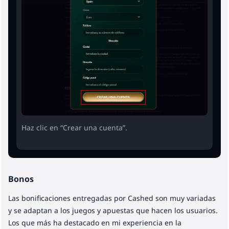
Haz clic en “Crear una cuenta”.
Bonos
Las bonificaciones entregadas por Cashed son muy variadas
y se adaptan a los juegos y apuestas que hacen los usuarios.
Los que más ha destacado en mi experiencia en la