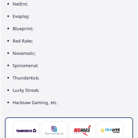
NetEnt;
Evoplay;
Blueprint;
Red Rake;
Novamatic;
Spinomenal;
Thunderkick;
Lucky Streak;
Hacksaw Gaming, etc.