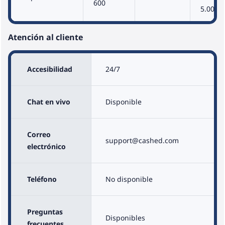
600
5.000
Atención al cliente
Accesibilidad
24/7
Chat en vivo
Disponible
Correo
support@cashed.com
electrónico
Teléfono
No disponible
Preguntas
Disponibles
frecuentes