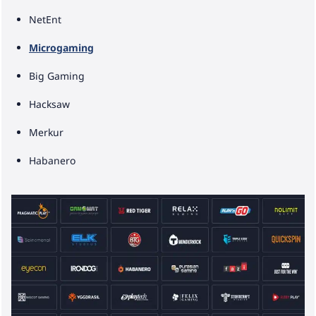
NetEnt
Microgaming
Big Gaming
Hacksaw
Merkur
Habanero