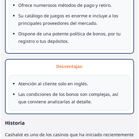
Ofrece numerosos métodos de pago y retiro.
Su catálogo de juegos es enorme e incluye a los
principales proveedores del mercado.
Dispone de una potente política de bonos, por tu
registro o tus depósitos.
Desventajas:
Atención al cliente solo en inglés.
Las condiciones de los bonos son complejas, así
que conviene analizarlas al detalle.
Historia
Cashalot es uno de los casinos que ha iniciado recientemente