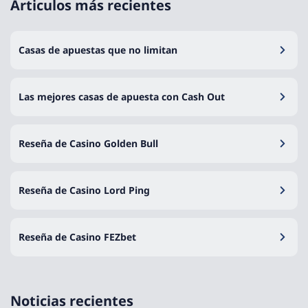
Articulos más recientes
Casas de apuestas que no limitan
Las mejores casas de apuesta con Cash Out
Reseña de Casino Golden Bull
Reseña de Casino Lord Ping
Reseña de Casino FEZbet
Noticias recientes