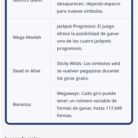
desaparecen, dejando espacio
para nuevos símbolos.
Jackpot Progresivo: El juego
ofrece la posibilidad de ganar
Mega Moolah
uno de los cuatro jackpots
progresivos.
Sticky Wilds: Los símbolos wild
Dead or Alive
se vuelven pegajosos durante
los giros gratis.
Megaways: Cada giro puede
tener un número variable de
Bonanza
formas de ganar, hasta 117,649
formas.