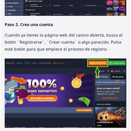
Paso 2. Crea una cuenta
Cuando ya tienes la página web del casino abierta, busca el
botón ¨Registrarse¨, ¨Crear cuenta¨ o algo parecido. Pulsa
este botón para que empiece el proceso de registro.