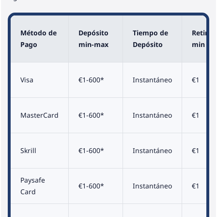
Método de
Depósito
Tiempo de
Retiro
Pago
min-max
Depósito
min
Visa
€1-600*
Instantáneo
€1
MasterCard
€1-600*
Instantáneo
€1
Skrill
€1-600*
Instantáneo
€1
Paysafe
€1-600*
Instantáneo
€1
Card