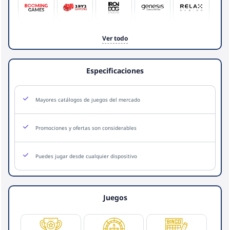
Ver todo
Especificaciones
Mayores catálogos de juegos del mercado
Promociones y ofertas son considerables
Puedes jugar desde cualquier dispositivo
Juegos