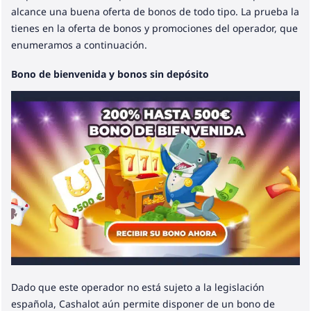
alcance una buena oferta de bonos de todo tipo. La prueba la
tienes en la oferta de bonos y promociones del operador, que
enumeramos a continuación.
Bono de bienvenida y bonos sin depósito
Dado que este operador no está sujeto a la legislación
española, Cashalot aún permite disponer de un bono de