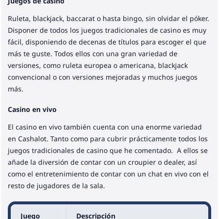
Juegos de casino
Ruleta, blackjack, baccarat o hasta bingo, sin olvidar el póker.
Disponer de todos los juegos tradicionales de casino es muy
fácil, disponiendo de decenas de títulos para escoger el que
más te guste. Todos ellos con una gran variedad de
versiones, como ruleta europea o americana, blackjack
convencional o con versiones mejoradas y muchos juegos
más.
Casino en vivo
El casino en vivo también cuenta con una enorme variedad
en Cashalot. Tanto como para cubrir prácticamente todos los
juegos tradicionales de casino que he comentado. A ellos se
añade la diversión de contar con un croupier o dealer, así
como el entretenimiento de contar con un chat en vivo con el
resto de jugadores de la sala.
Juego
Descripción