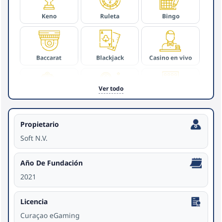
Keno
Ruleta
Bingo
Baccarat
Blackjack
Casino en vivo
Ver todo
Tragamonedas
Apuesta
Tarjetas de
rascar
Propietario
Soft N.V.
Jackpot
Dados
Año De Fundación
2021
Licencia
Curaçao eGaming