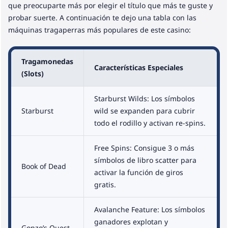
que preocuparte más por elegir el título que más te guste y
probar suerte. A continuación te dejo una tabla con las
máquinas tragaperras más populares de este casino:
Tragamonedas
Características Especiales
(Slots)
Starburst Wilds: Los símbolos
Starburst
wild se expanden para cubrir
todo el rodillo y activan re-spins.
Free Spins: Consigue 3 o más
símbolos de libro scatter para
Book of Dead
activar la función de giros
gratis.
Avalanche Feature: Los símbolos
ganadores explotan y
Gonzo’s Quest