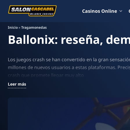
Casinos Online
Inicio
»
Tragamonedas
Ballonix: reseña, dem
Los juegos crash se han convertido en la gran sensación
millones de nuevos usuarios a estas plataformas. Prec
crash que promete llegar muy alto
Leer más