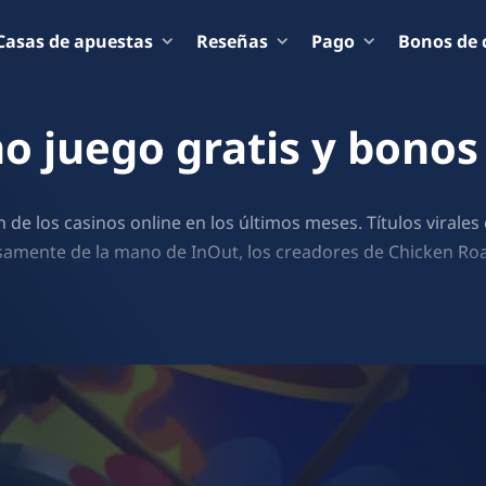
Casas de apuestas
Reseñas
Pago
Bonos de 
o juego gratis y bonos
 de los casinos online en los últimos meses. Títulos virales
isamente de la mano de InOut, los creadores de Chicken Roa