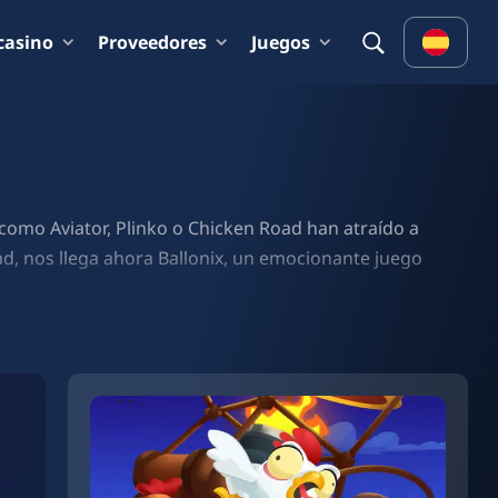
casino
Proveedores
Juegos
 como Aviator, Plinko o Chicken Road han atraído a
d, nos llega ahora Ballonix, un emocionante juego