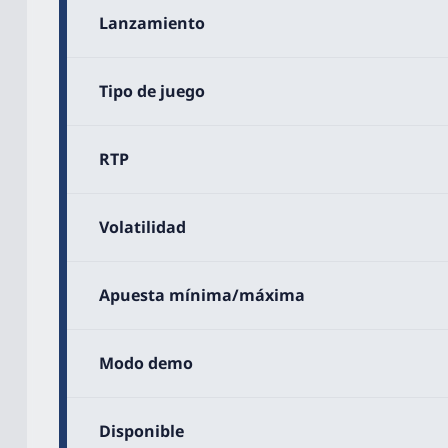
Lanzamiento
Tipo de juego
RTP
Volatilidad
Apuesta mínima/máxima
Modo demo
Disponible