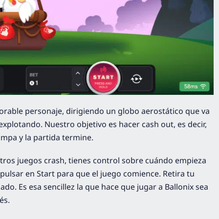
dorable personaje, dirigiendo un globo aerostático que va
plotando. Nuestro objetivo es hacer cash out, es decir,
ompa y la partida termine.
 otros juegos crash, tienes control sobre cuándo empieza
 pulsar en Start para que el juego comience. Retira tu
do. Es esa sencillez la que hace que jugar a Ballonix sea
és.