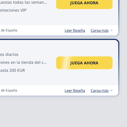
estas todas las semanas.
JUEGA AHORA
omociones VIP
Leer Reseña
Carga más
 de España
os diarios
es en la tienda del casino
JUEGA AHORA
asta 200 EUR
Leer Reseña
Carga más
 de España