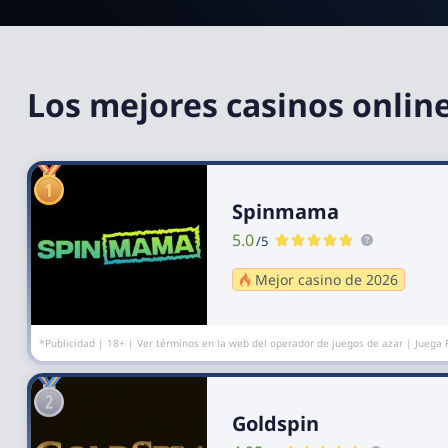
4.85 - 5
Los mejores casinos onlin
4.6 - 4.8
4 - 4.55
0 - 3.95
Spinmama
5.0
/
5
4.85 - 5
Mejor casino de 2026
4.6 - 4.8
*Publicidad | 18+ | Ver términos en la web del operador de juegos de azar | Jueg
4 - 4.55
0 - 3.95
Goldspin