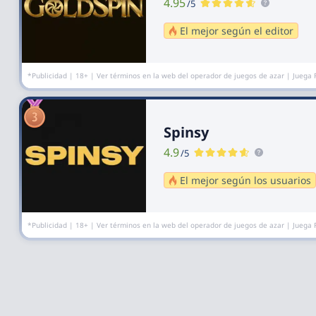
4.95
/
5
4.85 - 5
El mejor según el editor
4.6 - 4.8
*Publicidad | 18+ | Ver términos en la web del operador de juegos de azar | Jueg
4 - 4.55
0 - 3.95
Spinsy
4.9
/
5
El mejor según los usuarios
*Publicidad | 18+ | Ver términos en la web del operador de juegos de azar | Jueg