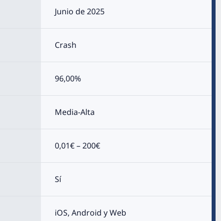
Junio de 2025
Crash
96,00%
Media-Alta
0,01€ – 200€
Sí
iOS, Android y Web